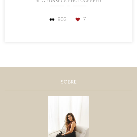
RITA FONSECA PHOTOGRAPHY
803
7
SOBRE