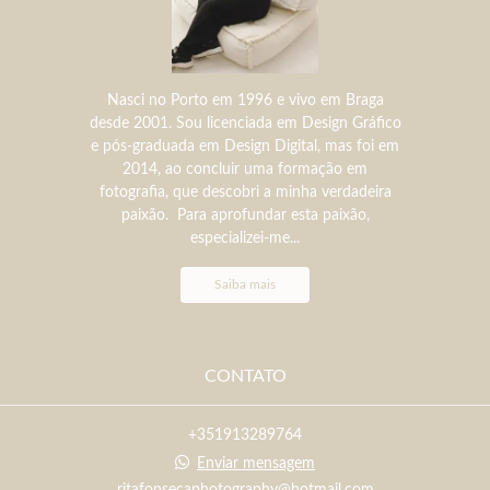
Nasci no Porto em 1996 e vivo em Braga
desde 2001. Sou licenciada em Design Gráfico
e pós-graduada em Design Digital, mas foi em
2014, ao concluir uma formação em
fotografia, que descobri a minha verdadeira
paixão. Para aprofundar esta paixão,
especializei-me...
Saiba mais
CONTATO
+351913289764
Enviar mensagem