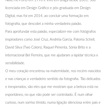
Nasci no Porto em 1996 e vivo em Braga desde 2001. Sou
licenciada em Design Gráfico e pós-graduada em Design
Digital, mas foi em 2014, ao concluir uma formação em
fotografia, que descobri a minha verdadeira paixão.
Para aprofundar esta paixão, especializei-me com fotógrafos
inspiradores como José Cruz, Andréia Garcia, Paloma Schell,
David Silva (Two Colors), Raquel Pimenta, Sónia Brito e a
internacional Bel Ferreira, que me ajudaram a lapidar técnica e
sensibilidade.
O meu coração encontrou na maternidade, nos recém-nascidos
e nas crianças o verdadeiro sentido da fotografia. Tão delicados
e inesperados, são eles que me mostram que a beleza está no
espontâneo, no que não pode ser controlado. É num olhar
curioso, num sorriso tímido, numa ligação silenciosa entre pais e