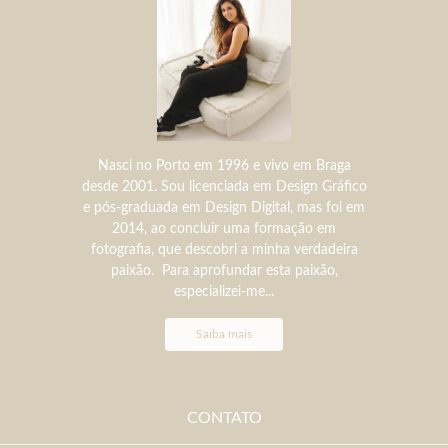
Nasci no Porto em 1996 e vivo em Braga
desde 2001. Sou licenciada em Design Gráfico
e pós-graduada em Design Digital, mas foi em
2014, ao concluir uma formação em
fotografia, que descobri a minha verdadeira
paixão. Para aprofundar esta paixão,
especializei-me...
Saiba mais
CONTATO